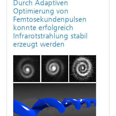
Durch Adaptiven
Optimierung von
Femtosekundenpulsen
konnte erfolgreich
Infrarotstrahlung stabil
erzeugt werden