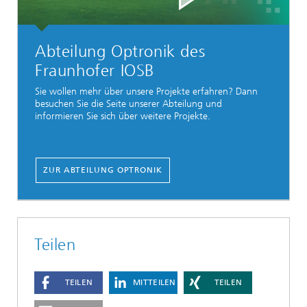
Abteilung Optronik des
Fraunhofer IOSB
Sie wollen mehr über unsere Projekte erfahren? Dann
besuchen Sie die Seite unserer Abteilung und
informieren Sie sich über weitere Projekte.
ZUR ABTEILUNG OPTRONIK
Teilen
TEILEN
MITTEILEN
TEILEN