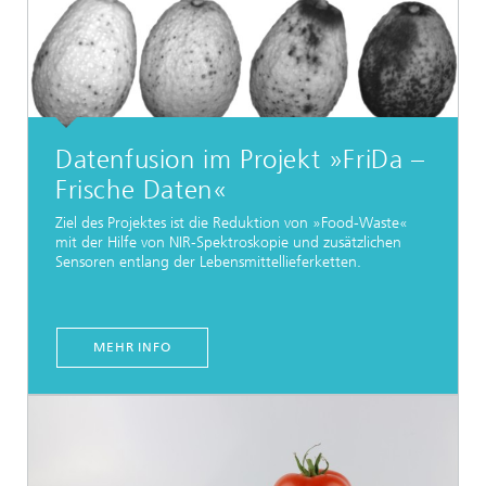
Datenfusion im Projekt »FriDa –
Frische Daten«
Ziel des Projektes ist die Reduktion von »Food-Waste«
mit der Hilfe von NIR-Spektroskopie und zusätzlichen
Sensoren entlang der Lebensmittellieferketten.
MEHR INFO