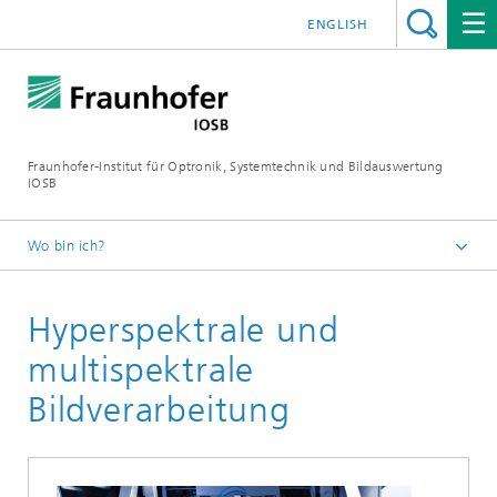
ENGLISH
Fraunhofer-Institut für Optronik, Systemtechnik und Bildauswertung
IOSB
Wo bin ich?
Startseite
Hyperspektrale und
Geschäftsfelder
Inspektion und Optronische Systeme
multispektrale
Technologien
Bildverarbeitung