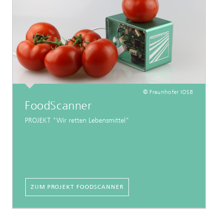
© Fraunhofer IOSB
FoodScanner
PROJEKT "Wir retten Lebensmittel"
ZUM PROJEKT FOODSCANNER