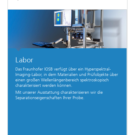
Labor
Das Fraunhofer IOSB verfügt über ein Hyperspektral-
Imaging-Labor, in dem Materialien und Prüfobjekte über
einen großen Wellenlängenbereich spektroskopisch
charakterisiert werden können.
Mit unserer Ausstattung charakterisieren wir die
Separationseigenschaften Ihrer Probe.