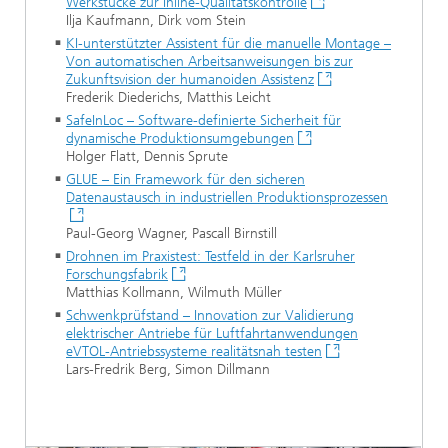
Werkstücke zur Inline-Qualitätskontrolle
Ilja Kaufmann, Dirk vom Stein
KI-unterstützter Assistent für die manuelle Montage –
Von automatischen Arbeitsanweisungen bis zur
Zukunftsvision der humanoiden Assistenz
Frederik Diederichs, Matthis Leicht
SafeInLoc – Software-definierte Sicherheit für
dynamische Produktionsumgebungen
Holger Flatt, Dennis Sprute
GLUE – Ein Framework für den sicheren
Datenaustausch in industriellen Produktionsprozessen
Paul-Georg Wagner, Pascall Birnstill
Drohnen im Praxistest: Testfeld in der Karlsruher
Forschungsfabrik
Matthias Kollmann, Wilmuth Müller
Schwenkprüfstand – Innovation zur Validierung
elektrischer Antriebe für Luftfahrtanwendungen
eVTOL-Antriebssysteme realitätsnah testen
Lars-Fredrik Berg, Simon Dillmann