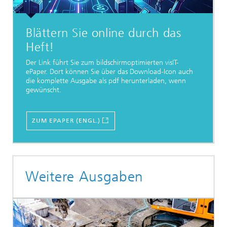
Blättern Sie online durch das
Heft!
Der Link führt Sie zum bildschirmoptimierten visIT-
ePaper. Dort können Sie über das Download-Icon auch
die komplette Ausgabe als pdf herunterladen, wenn
gewünscht.
ZUM EPAPER (ENGL.)
Weitere Ausgaben