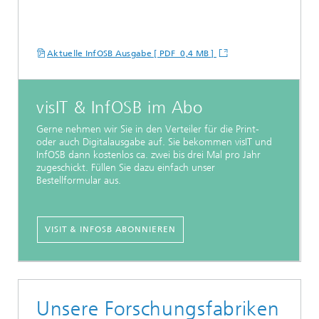
Aktuelle InfOSB Ausgabe [ PDF 0,4 MB ]
visIT & InfOSB im Abo
Gerne nehmen wir Sie in den Verteiler für die Print-
oder auch Digitalausgabe auf. Sie bekommen visIT und
InfOSB dann kostenlos ca. zwei bis drei Mal pro Jahr
zugeschickt. Füllen Sie dazu einfach unser
Bestellformular aus.
VISIT & INFOSB ABONNIEREN
Unsere Forschungsfabriken