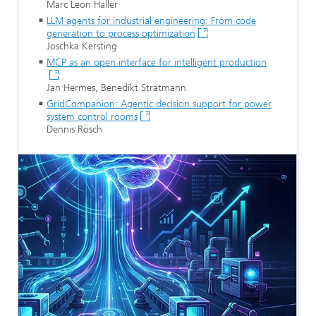
Marc Leon Haller
LLM agents for industrial engineering: From code
generation to process optimization
Joschka Kersting
MCP as an open interface for intelligent production
Jan Hermes, Benedikt Stratmann
GridCompanion: Agentic decision support for power
system control rooms
Dennis Rösch