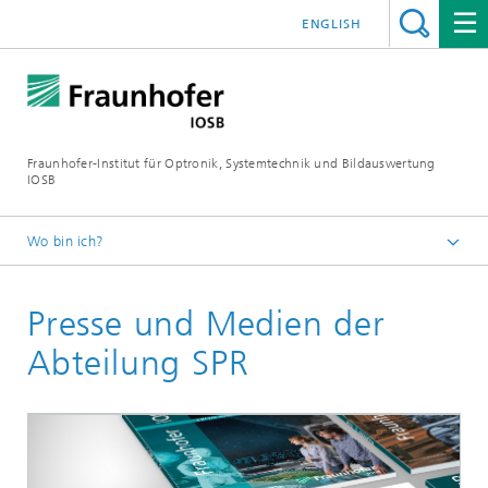
ENGLISH
Fraunhofer-Institut für Optronik, Systemtechnik und Bildauswertung
IOSB
Wo bin ich?
Startseite
Presse und Medien der
Kompetenzen
Kernkompetenz Optronik
Abteilung SPR
Sichtprüfsysteme (SPR)