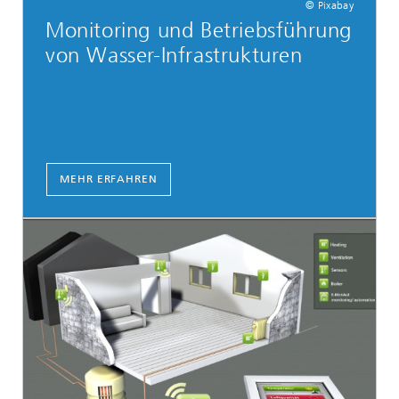
© Pixabay
Monitoring und Be‍triebs­führung
von Wasser-Infrastrukturen
MEHR ERFAHREN