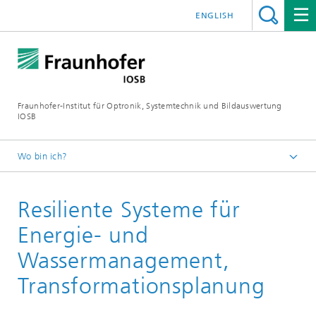
ENGLISH
Fraunhofer-Institut für Optronik, Systemtechnik und Bildauswertung
IOSB
Wo bin ich?
Startseite
Resiliente Systeme für
Geschäftsfelder
Energie, Stoffkreisläufe und Krisenmanagement
Energie- und
Wassermanagement,
Transformationsplanung