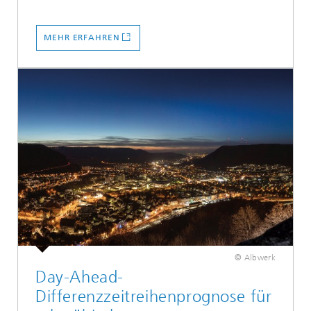
MEHR ERFAHREN
© Albwerk
Day-Ahead-
Differenzzeitreihenprognose für