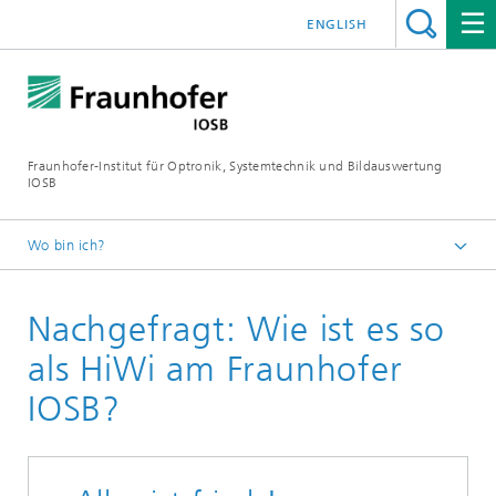
ENGLISH
Fraunhofer-Institut für Optronik, Systemtechnik und Bildauswertung
IOSB
Wo bin ich?
Startseite
Nachgefragt: Wie ist es so
Jobs/Karriere
Angebote für Studierende
als HiWi am Fraunhofer
IOSB?