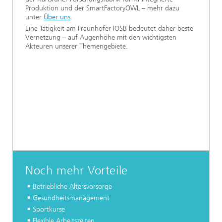
Produktion und der SmartFactoryOWL – mehr dazu
unter
Über uns
.
Eine Tätigkeit am Fraunhofer IOSB bedeutet daher beste
Vernetzung – auf Augenhöhe mit den wichtigsten
Akteuren unserer Themengebiete.
Noch mehr Vorteile
Betriebliche Altersvorsorge
Gesundheitsmanagement
Sportkurse
Flexible Arbeitszeiten