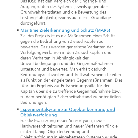
Das IOSB hat den Vergleich der Eingangs- und
Ausgangsdaten des Systems jeweils gegenüber
Grundwahrheitsdaten und die Bewertung des
Leistungsfähigkeitsgewinns auf dieser Grundlage
durchgeführt.
Maritime Zielerkennung und Schutz (MARS)
Ziel des Projekts ist es die Maßnahmen eines Schiffs
gegen die Bedrohung von Zielsuchköpfen zu
bewerten. Dazu werden generische Varianten der
Verfolgungsverfahren in den Zielsuchköpfen und
deren Verhalten in Abhängigkeit der
Umweltbedingungen und der Gegenmaßnahmen
untersucht und bewertet. Man erhält dadurch
Bedrohungsreichweiten und Treffwahrscheinlichkeiten
als Funktion der eingeleiteten Gegenmaßnahmen. Dies
führt im Ergebnis zur Entscheidungshilfe für den
Kapitän über die zu treffende Gegenmaßnahme bzw.
zu dem benötigten Sicherheitsabstand zu potentiellen
Bedrohungen.
Experimentalsystem zur Objekterkennung und
Objektverfolgung
Für die Evaluierung neuer Sensortypen, neuer
Hardwarearchitekturen und neuer Verfahren für die
echtzeitfähige Objekterkennung und
Objektverfolgung in eingebetteten Systemen wurde