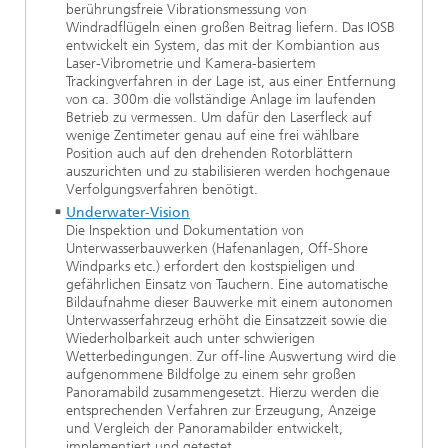
berührungsfreie Vibrationsmessung von
Windradflügeln einen großen Beitrag liefern. Das IOSB
entwickelt ein System, das mit der Kombiantion aus
Laser-Vibrometrie und Kamera-basiertem
Trackingverfahren in der Lage ist, aus einer Entfernung
von ca. 300m die vollständige Anlage im laufenden
Betrieb zu vermessen. Um dafür den Laserfleck auf
wenige Zentimeter genau auf eine frei wählbare
Position auch auf den drehenden Rotorblättern
auszurichten und zu stabilisieren werden hochgenaue
Verfolgungsverfahren benötigt.
Underwater-Vision
Die Inspektion und Dokumentation von
Unterwasserbauwerken (Hafenanlagen, Off-Shore
Windparks etc.) erfordert den kostspieligen und
gefährlichen Einsatz von Tauchern. Eine automatische
Bildaufnahme dieser Bauwerke mit einem autonomen
Unterwasserfahrzeug erhöht die Einsatzzeit sowie die
Wiederholbarkeit auch unter schwierigen
Wetterbedingungen. Zur off-line Auswertung wird die
aufgenommene Bildfolge zu einem sehr großen
Panoramabild zusammengesetzt. Hierzu werden die
entsprechenden Verfahren zur Erzeugung, Anzeige
und Vergleich der Panoramabilder entwickelt,
implementiert und getestet.