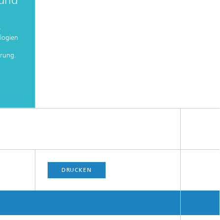
e
logien
erung.
DRUCKEN