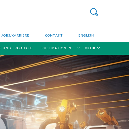
JOBS/KARRIERE
KONTAKT
ENGLISH
E UND PRODUKTE
PUBLIKATIONEN
MEHR
[X]
[X]
[X]
[X]