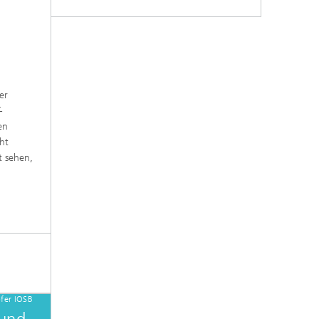
er
-
en
ht
t sehen,
fer IOSB
 und