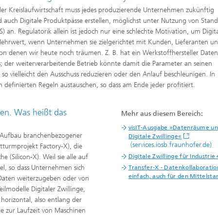
 der Kreislaufwirtschaft muss jedes produzierende Unternehmen zukünftig
ch Digitale Produktpässe erstellen, möglichst unter Nutzung von Stand
S) an. Regulatorik allein ist jedoch nur eine schlechte Motivation, um Digit
 Mehrwert, wenn Unternehmen sie zielgerichtet mit Kunden, Lieferanten u
, von denen wir heute noch träumen. Z. B. hat ein Werkstoffhersteller Date
ls; der weiterverarbeitende Betrieb könnte damit die Parameter an seinen
 so vielleicht den Ausschuss reduzieren oder den Anlauf beschleunigen. In
finierten Regeln austauschen, so dass am Ende jeder profitiert.
en. Was heißt das
Mehr aus diesem Bereich:
visIT-Ausgabe »Datenräume u
 Aufbau branchenbezogener
Digitale Zwillinge«
(services.iosb.fraunhofer.de)
turmprojekt Factory-X), die
 (Silicon-X). Weil sie alle auf
Digitale Zwillinge für Industrie 
bel, so dass Unternehmen sich
Transfer-X - Datenkollaboratio
einfach, auch für den Mittelsta
 Daten weiterzugeben oder von
ilmodelle Digitaler Zwillinge,
 horizontal, also entlang der
ie zur Laufzeit von Maschinen