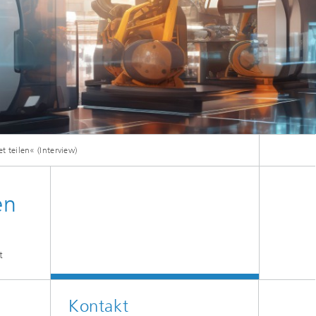
 teilen« (Interview)
en
t
Kontakt