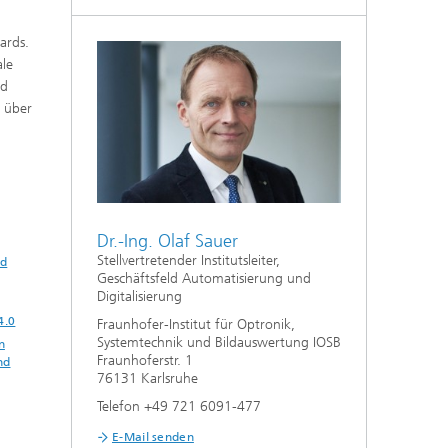
ards.
ale
nd
n über
Dr.-Ing. Olaf Sauer
Stellvertretender Institutsleiter,
nd
Geschäftsfeld Automatisierung und
Digitalisierung
4.0
Fraunhofer-Institut für Optronik,
Systemtechnik und Bildauswertung IOSB
n
Fraunhoferstr. 1
nd
76131 Karlsruhe
Telefon +49 721 6091-477
E-Mail senden