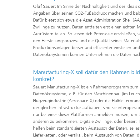
Olaf Sauer:
Im Sinne der Nachhaltigkeit und des Ideals
Angaben über seinen CO2-Fußabdruck machen und bald au
Dafür bietet sich etwa die Asset Administration Shell (AA
Zwillinge zu nutzen. Daten entfalten erst einen echten
Ausrüstern teilen. So lassen sich Potenziale erschließen
den Herstellungsprozess und die Qualität seines Materia
Produktionsanlagen besser und effizienter einstellen und
Datenökosystemen können Unternehmen die Daten nach de
Manufacturing-X soll dafür den Rahmen bild
konkret?
Sauer:
Manufacturing-X ist ein Rahmenprogramm zum
Datenökosysteme, z. B. für den Maschinenbau (im Leucht
Flugzeugindustrie (Aerospace-X) oder die Halbleiterbranche
der gleichen Infrastruktur aufbauen, sind sie interopera
nur bei einer dieser Plattformen anmelden müssen, um
anderen zu bekommen. Digitale Zwillinge, oder besser: Te
helfen beim standardisierten Austausch der Daten, sei es
Lieferketten, oder vertikal, beim Austausch von Daten, d