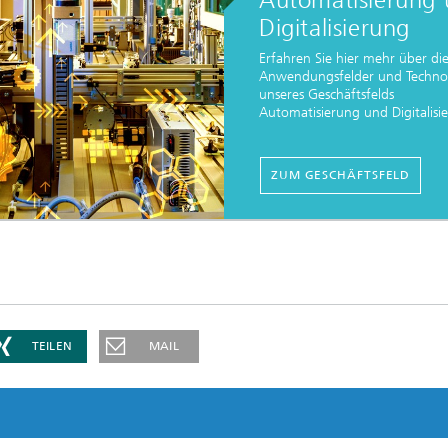
Digitalisierung
Erfahren Sie hier mehr über di
Anwendungsfelder und Techno
unseres Geschäftsfelds
Automatisierung und Digitalisi
ZUM GESCHÄFTSFELD
TEILEN
MAIL