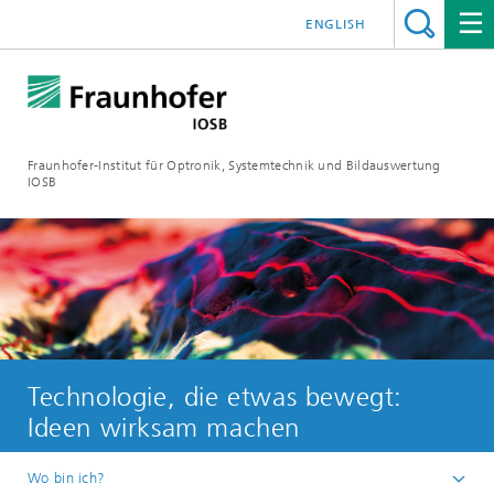
ENGLISH
Fraunhofer-Institut für Optronik, Systemtechnik und Bildauswertung
IOSB
Technologie, die etwas ­bewegt:
Ideen wirksam ­machen
Wo bin ich?