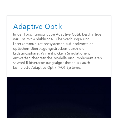
Kernkompetenz Optronik
Signatorik (SIG)
Adaptive Optik
In der Forschungsgruppe Adaptive Optik beschäftigen
wir uns mit Abbildungs-, Überwachungs- und
Laserkommunikationssystemen auf horizontalen
optischen Übertragungsstrecken durch die
Erdatmosphäre. Wir entwickeln Simulationen,
entwerfen theoretische Modelle und implementieren
sowohl Bildverarbeitungsalgorithmen als auch
komplette Adaptive Optik (AO)-Systeme.