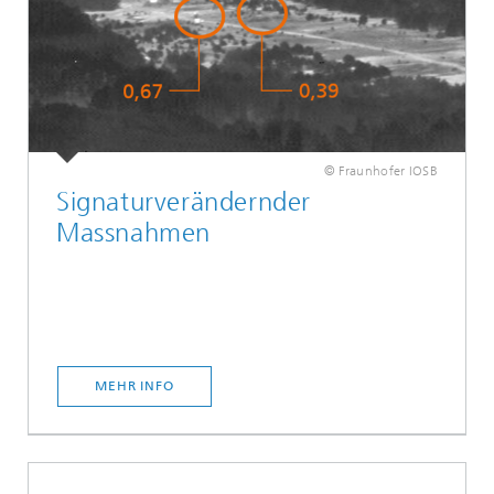
© Fraunhofer IOSB
Signaturverändernder
Massnahmen
MEHR INFO