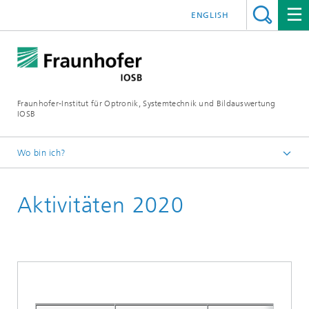
ENGLISH
Fraunhofer-Institut für Optronik, Systemtechnik und Bildauswertung
IOSB
Wo bin ich?
Startseite
Aktivitäten 2020
Kompetenzen
Kernkompetenz Systemtechnik
Informationsmanagement und Leittechnik (ILT)
Aktivitäten