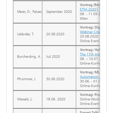
Vortrag (Meier): Po
ETFA 2020
Meier, D.; Patzer, F.
September 2020
08. - 11.09.2020
Wien
Vortrag: Digital Twi
Webinar Creation of D
Usländer, T.
20.08.2020
20.08.2020
Online Event
Vortrag: Helper-in-
The 17th Internation
Borcherding, A.
Juli 2020
08. – 10.07.2020
Online-Konferenz
Vortrag: ML4P: Sta
Automation 2020
Pfrommer, J.
30.06.2020
30.06. - 01.07.2020
Online-Konferenz
Vortrag: Praktisch
Wessels, L.
18.06. 2020
Online-Workshop der 
Online-Event
Expert Talk: IT Per