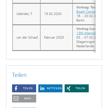
Vortrag: Towards ma
Bosch Connected Wo
Usländer, T.
19.02.2020
18. - 20.02.2020
Berlin
Vortrag (van der Sc
13th International S
van der Schaaf, H.; Moßgraber, J.; Grellet, S.; Beaufils, M.; Schle
Februar 2020
05. - 07.02.2020
Wageningen
Niederlande
Teilen
TEILEN
MITTEILEN
TEILEN
MAIL