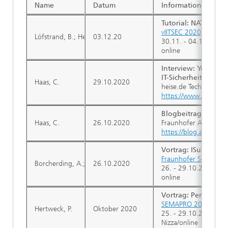
Name
Datum
Informationen
Tutorial: NATO Simul
vIITSEC 2020
Löfstrand, B.; Herzog, R.; Kuhn, T.; Behner, H.
03.12.20
30.11. - 04.12.2020
online
Interview:
Youtube 
IT-Sicherheitslabor
Haas, C.
29.10.2020
heise.de Technology 
https://www.heise.d
Blogbeitrag:
Worauf
Haas, C.
26.10.2020
Fraunhofer Academy
https://blog.academy.
Vortrag: ISuTest: Bl
Fraunhofer Solution 
Borcherding, A.; Pfrang, S.
26.10.2020
26. - 29.10.2020
online
Vortrag: Performanc
SEMAPRO 2020
Hertweck, P.
Oktober 2020
25. - 29.10.2020
Nizza/online