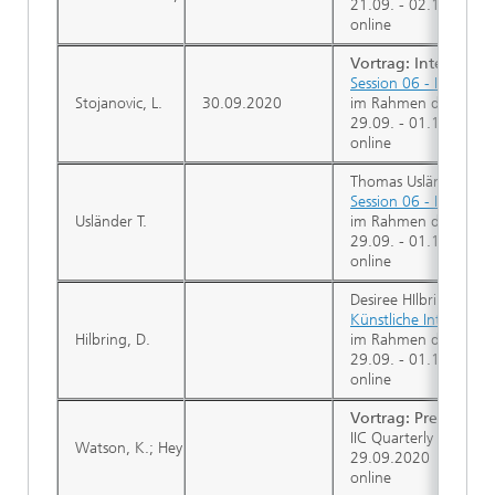
21.09. - 02.10.2020
online
Vortrag: Internatio
Session 06 - Industrie
Stojanovic, L.
30.09.2020
im Rahmen der 50. Ja
29.09. - 01.10.2020
online
Thomas Usländer ist C
Session 06 - Industrie
Usländer T.
im Rahmen der 50. Ja
29.09. - 01.10.2020
online
Desiree HIlbring ist
Künstliche Intelligen
Hilbring, D.
im Rahmen der 50. Ja
29.09. - 01.10.2020
online
Vortrag: Presentati
IIC Quarterly Meeting
Watson, K.; Heymann, S; Jung, J.
29.09.2020
online