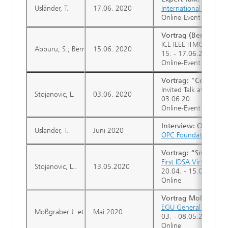
Usländer, T.
17.06. 2020
International Technic
Online-Event
Vortrag (Berre): "C
ICE IEEE ITMC Confe
Abburu, S.; Berre, A.; Jacoby, M.; Roman, D.; Stojanovic, L.; St
15.06. 2020
15. - 17.06.20
Online-Event
Vortrag: "Cognitive
Invited Talk at
Interna
Stojanovic, L.
03.06. 2020
03.06.20
Online-Event
Interview: OPC UA 
Usländer, T.
Juni 2020
OPC Foundation Podc
Vortrag: “Smart Fac
First IDSA Virtual Exp
Stojanovic, L..
13.05.2020
20.04. - 15.05.2020
Online
Vortrag Moßgraber: 
EGU General Assembl
Moßgraber J. et al.
Mai 2020
03. - 08.05.2020
Online