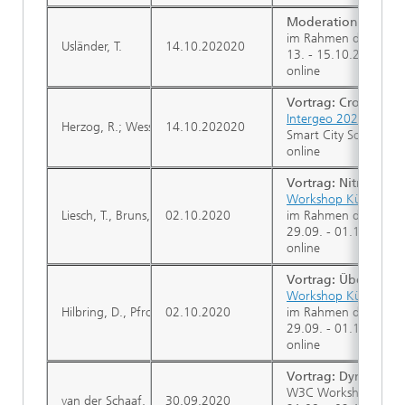
Moderation
des Wo
im Rahmen der Inter
Usländer, T.
14.10.202020
13. - 15.10.2020
online
Vortrag: Crowdsens
Intergeo 2020
Herzog, R.; Wessels, L.
14.10.202020
Smart City Solutions
online
Vortrag: Nitrat-Mon
Workshop Künstliche 
Liesch, T., Bruns, J., Abecker, A., Hilbring, D., Karimanzira, D.;
02.10.2020
im Rahmen der 50. Ja
29.09. - 01.10.2020
online
Vortrag: Übertragu
Workshop Künstliche 
Hilbring, D., Pfrommer, J.
02.10.2020
im Rahmen der 50. Ja
29.09. - 01.10.2020
online
Vortrag: Dynamic an
W3C Workshop: Maps
van der Schaaf, H., Usländer, T.; Schleidt, K.
30.09.2020