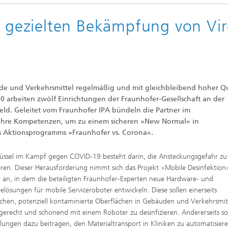
rabilität und
ielle Kommunikation und
Videoauswertesysteme (VID)
nzsysteme (IAS)
cherheit
ur gezielten Bekämpfung von Vi
Variable Bildgewinnung (VBV)
e Industrielle Systeme (KIS)
de und Verkehrsmittel regelmäßig und mit gleichbleibend hoher Qu
20 arbeiten zwölf Einrichtungen der Fraunhofer-Gesellschaft an der
eld. Geleitet vom Fraunhofer IPA bündeln die Partner im
Regelungs- und
 ihre Kompetenzen, um zu einem sicheren »New Normal« in
sesysteme (MRD)
des Aktionsprogramms »Fraunhofer vs. Corona«.
lüssel im Kampf gegen COVID-19 besteht darin, die Ansteckungsgefahr zu
ren. Dieser Herausforderung nimmt sich das Projekt »Mobile Desinfektion
 an, in dem die beteiligten Fraunhofer-Experten neue Hardware- und
elösungen für mobile Serviceroboter entwickeln. Diese sollen einerseits
chen, potenziell kontaminierte Oberflächen in Gebäuden und Verkehrsmit
gerecht und schonend mit einem Roboter zu desinfizieren. Andererseits so
lungen dazu beitragen, den Materialtransport in Kliniken zu automatisier