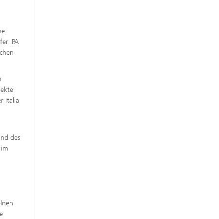
me
fer IPA
ichen
n
jekte
 Italia
and des
 im
elnen
e