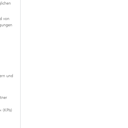
glichen
nd von
igungen
bern und
rtner
 (KPIs)