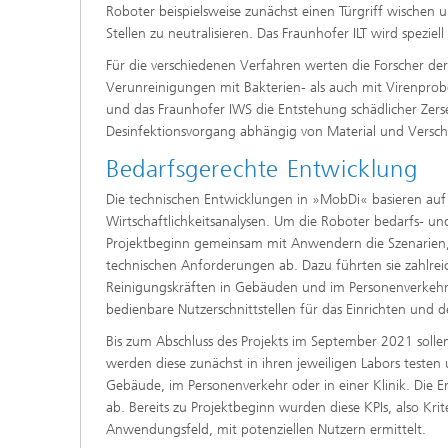
Roboter beispielsweise zunächst einen Türgriff wischen
Stellen zu neutralisieren. Das Fraunhofer ILT wird spezi
Für die verschiedenen Verfahren werten die Forscher de
Verunreinigungen mit Bakterien- als auch mit Virenpro
und das Fraunhofer IWS die Entstehung schädlicher Zers
Desinfektionsvorgang abhängig von Material und Versc
Bedarfsgerechte Entwicklung
Die technischen Entwicklungen in »MobDi« basieren au
Wirtschaftlichkeitsanalysen. Um die Roboter bedarfs- un
Projektbeginn gemeinsam mit Anwendern die Szenarien, 
technischen Anforderungen ab. Dazu führten sie zahlrei
Reinigungskräften in Gebäuden und im Personenverkehr
bedienbare Nutzerschnittstellen für das Einrichten und d
Bis zum Abschluss des Projekts im September 2021 sollen
werden diese zunächst in ihren jeweiligen Labors testen
Gebäude, im Personenverkehr oder in einer Klinik. Die E
ab. Bereits zu Projektbeginn wurden diese KPIs, also Kri
Anwendungsfeld, mit potenziellen Nutzern ermittelt.