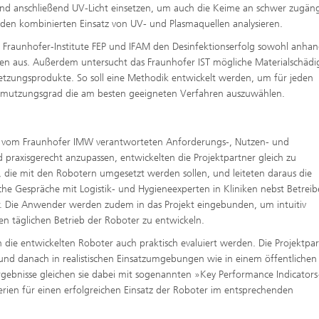
 und anschließend UV-Licht einsetzen, um auch die Keime an schwer zugän
ell den kombinierten Einsatz von UV- und Plasmaquellen analysieren.
r Fraunhofer-Institute FEP und IFAM den Desinfektionserfolg sowohl anha
ben aus. Außerdem untersucht das Fraunhofer IST mögliche Materialschäd
etzungsprodukte. So soll eine Methodik entwickelt werden, um für jeden
hmutzungsgrad die am besten geeigneten Verfahren auszuwählen.
f vom Fraunhofer IMW verantworteten Anforderungs-, Nutzen- und
d praxisgerecht anzupassen, entwickelten die Projektpartner gleich zu
die mit den Robotern umgesetzt werden sollen, und leiteten daraus die
che Gespräche mit Logistik- und Hygieneexperten in Kliniken nebst Betrei
. Die Anwender werden zudem in das Projekt eingebunden, um intuitiv
en täglichen Betrieb der Roboter zu entwickeln.
 die entwickelten Roboter auch praktisch evaluiert werden. Die Projektpa
 und danach in realistischen Einsatzumgebungen wie in einem öffentlichen
rgebnisse gleichen sie dabei mit sogenannten »Key Performance Indicators«
terien für einen erfolgreichen Einsatz der Roboter im entsprechenden