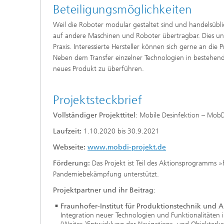
Beteiligungsmöglichkeiten
Weil die Roboter modular gestaltet sind und handelsübli
auf andere Maschinen und Roboter übertragbar. Dies unt
Praxis. Interessierte Hersteller können sich gerne an di
Neben dem Transfer einzelner Technologien in bestehend
neues Produkt zu überführen.
Projektsteckbrief
Vollständiger Projekttitel
: Mobile Desinfektion – MobD
Laufzeit:
1.10.2020 bis 30.9.2021
Webseite:
www.mobdi-projekt.de
Förderung:
Das Projekt ist Teil des Aktionsprogramms »
Pandemiebekämpfung unterstützt.
Projektpartner und ihr Beitrag
:
Fraunhofer-Institut für Produktionstechnik und 
Integration neuer Technologien und Funktionalitäten 