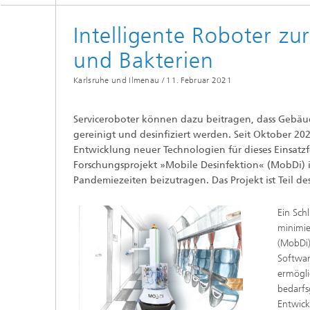
Interope
Industr
Sichtprüfsysteme (SPR)
Assiste
Cybersi
Intelligente Roboter z
und Bakterien
Karlsruhe und Ilmenau /
11. Februar 2021
Kognitiv
Serviceroboter können dazu beitragen, dass Gebäu
gereinigt und desinfiziert werden. Seit Oktober 20
Entwicklung neuer Technologien für dieses Einsatzf
Mess-, 
Forschungsprojekt »Mobile Desinfektion« (MobDi)
Diagno
Pandemiezeiten beizutragen. Das Projekt ist Teil 
Ein Sch
minimie
(MobDi)
Softwar
ermögli
bedarfs
Entwick