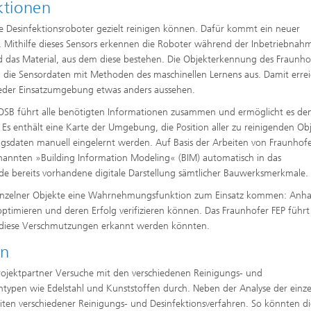
ktionen
Desinfektionsroboter gezielt reinigen können. Dafür kommt ein neuer
. Mithilfe dieses Sensors erkennen die Roboter während der Inbetriebnah
 und das Material, aus dem diese bestehen. Die Objekterkennung des Fraunho
 die Sensordaten mit Methoden des maschinellen Lernens aus. Damit erre
 jeder Einsatzumgebung etwas anders aussehen.
OSB führt alle benötigten Informationen zusammen und ermöglicht es de
 Es enthält eine Karte der Umgebung, die Position aller zu reinigenden Ob
daten manuell eingelernt werden. Auf Basis der Arbeiten von Fraunhofer
nannten »Building Information Modeling« (BIM) automatisch in das
de bereits vorhandene digitale Darstellung sämtlicher Bauwerksmerkmale.
n einzelner Objekte eine Wahrnehmungsfunktion zum Einsatz kommen: Anh
ptimieren und deren Erfolg verifizieren können. Das Fraunhofer FEP führt
 diese Verschmutzungen erkannt werden könnten.
en
rojektpartner Versuche mit den verschiedenen Reinigungs- und
entypen wie Edelstahl und Kunststoffen durch. Neben der Analyse der einz
ten verschiedener Reinigungs- und Desinfektionsverfahren. So könnten di