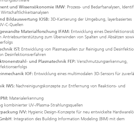
kennungssoftware
gement und Wissensökonomie IMW
: Prozess- und Bedarfsanalysen, Identif
Wirtschaftlichkeitsanalysen
 und Bildauswertung IOSB:
3D-Kartierung der Umgebung, layerbasiertes
UV-C-Quellen
Angewandte Materialforschung IFAM:
Entwicklung eines Desinfektionsro
en Antriebsunterstützung zum Überwinden von Spalten und Absätzen sowi
erfolgs
echnik IST:
Entwicklung von Plasmaquellen zur Reinigung und Desinfektio
on Desinfektionsverfahren
ektronenstrahl- und Plasmatechnik FEP:
Verschmutzungserkennung,
fektionserfolgs
einmechanik IOF:
Entwicklung eines multimodalen 3D-Sensors für zuverlä
nik IWS:
Nachreinigungskonzepte zur Entfernung von Reaktions- und
 IPM:
Materialerkennung
g kombinierter UV-/Plasma-Strahlungsquellen
erpackung IVV:
Hygienic Design-Konzepte für neu entwickelte Hardwarel
t GmbH
: Integration des Building Information Modeling (BIM) mit dem