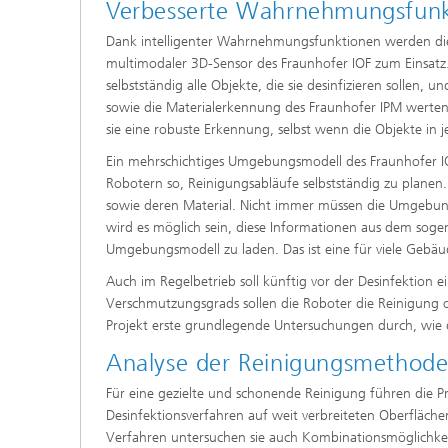
Verbesserte Wahrnehmungsfun
Dank intelligenter Wahrnehmungsfunktionen werden die 
multimodaler 3D-Sensor des Fraunhofer IOF zum Einsatz
selbstständig alle Objekte, die sie desinfizieren sollen,
sowie die Materialerkennung des Fraunhofer IPM werten
sie eine robuste Erkennung, selbst wenn die Objekte in
Ein mehrschichtiges Umgebungsmodell des Fraunhofer I
Robotern so, Reinigungsabläufe selbstständig zu planen.
sowie deren Material. Nicht immer müssen die Umgebungs
wird es möglich sein, diese Informationen aus dem soge
Umgebungsmodell zu laden. Das ist eine für viele Gebäu
Auch im Regelbetrieb soll künftig vor der Desinfektio
Verschmutzungsgrads sollen die Roboter die Reinigung o
Projekt erste grundlegende Untersuchungen durch, wie
Analyse der Reinigungsmethod
Für eine gezielte und schonende Reinigung führen die P
Desinfektionsverfahren auf weit verbreiteten Oberfläch
Verfahren untersuchen sie auch Kombinationsmöglichkei