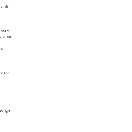
ikation
boters
e eines
n,
ssige
ösungen