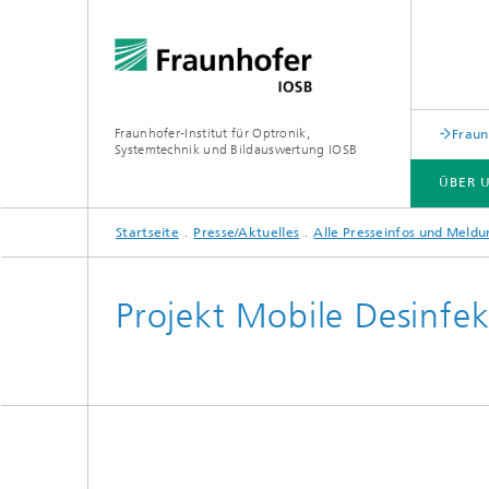
Fraunhofer-Institut für Optronik,
Fraun
Systemtechnik und Bildauswertung IOSB
ÜBER 
Startseite
Presse/Aktuelles
Alle Presseinfos und Meld
ÜBER UNS
GESCHÄFTSFELDER
KOMPETENZEN
PUBLIKATIONEN
Projekt Mobile Desinfe
Flexibl
Lasertechnologie (LAS)
Wertsc
Ressour
Optronik (OPT)
in der 
Inform
Signatorik (SIG)
Leittech