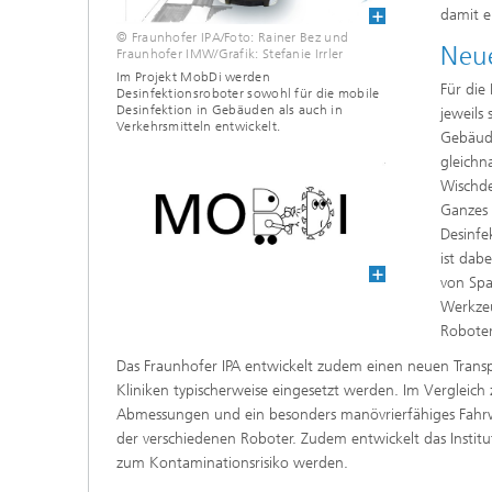
damit e
© Fraunhofer IPA/Foto: Rainer Bez und
Neue
Fraunhofer IMW/Grafik: Stefanie Irrler
Im Projekt MobDi werden
Für die
Desinfektionsroboter sowohl für die mobile
Desinfektion in Gebäuden als auch in
jeweils 
Verkehrsmitteln entwickelt.
Gebäude
gleichn
Wischde
Ganzes 
Desinfe
ist dab
von Spa
Werkzeu
Roboter
Das Fraunhofer IPA entwickelt zudem einen neuen Transp
Kliniken typischerweise eingesetzt werden. Im Vergleic
Abmessungen und ein besonders manövrierfähiges Fahrwe
der verschiedenen Roboter. Zudem entwickelt das Institu
zum Kontaminationsrisiko werden.