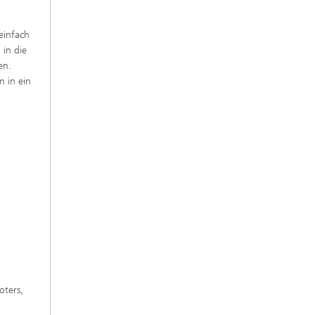
einfach
 in die
en.
m in ein
oters,