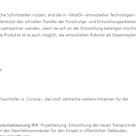
che Schnittstellen nutzen, sind die in »MobDi« entwickelten Technologien 
erstützt den schnellen Transfer der Forschungs- und Entwicklungsarbeiten
e Projektpartner wenden, wenn sie sich an der Entwicklung beteiligen möcht
e Produkte ist es auch möglich, die entwickelten Roboter als Gesamtsyste
i
Fraunhofer vs. Corona«, das noch zahlreiche weitere Initiativen für die
Automatisierung IPA
: Projektleitung, Entwicklung des neuen Transportrob
in den Desinfektionsroboter für den Einsatz in öffentlichen Gebäuden,