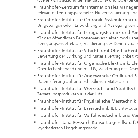
(Weiter-)Entwicklung der Navigations- und Objekter
Fraunhofer-Zentrum für Internationales Mana
relevanter Leistungsparameter, Nutzerevaluierung und 
Fraunhofer-Institut für Optronik, Systemtechnik
Umgebungsmodell, Entwicklung und Auslegung von 
Fraunhofer-Institut für Fertigungstechnik und 
für den öffentlichen Personenverkehr, einer modular
Reinigungsendeffektors, Validierung des Desinfektions
Fraunhofer-Institut für Schicht- und Oberflächent
Bewertung der Wirkung und Materialverträglichkeit v
Fraunhofer-Institut für Organische Elektronik, El
Oberflächenbehandlung mit UV, Validierung des Desin
Fraunhofer-Institut für Angewandte Optik und F
Datenlieferung auf unterschiedlichen Materialien
Fraunhofer-Institut für Werkstoff- und Strahltech
Zersetzungsprodukten aus der Luft
Fraunhofer-Institut für Physikalische Messtechnik
Fraunhofer-Institut für Lasertechnik ILT:
Entwicklun
Fraunhofer-Institut für Verfahrenstechnik und V
Fraunhofer Italia Research Konsortialgesellschaf
layerbasierten Umgebungsmodell