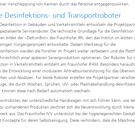
iner Verschleppung von Keimen durch das Personal entgegenzuwirken.
 Desinfektions- und Transportroboter
 Desinfektion in Gebäuden und Verkehrsmitteln entwickeln die Projektpart
spezialisierte Serviceroboter. Die technische Grundlage für die Desinfektion 
n bildet der »DeKonBot« des Fraunhofer IPA, den das Institut im letzten 
amigen Vorgängerprojekt entwickelte. Dessen Werkzeug für die
sinfektion werden die Forscher im Projekt weiter verbessern und die Platt
hinsichtlich einer späteren Serienproduktion optimieren. Der Roboter für 
ktion in Verkehrsmitteln entsteht am Fraunhofer IFAM. Besonders herausf
ei die Entwicklung einer modularen Antriebsunterstützung für das Überwi
lten und Absätzen. Für beide Roboter erstellen die Projektpartner verschi
ge, die durch Wischen, Sprühen, UV- oder Plasmabehandlung desinfiziere
 können diese nach Bedarf automatisch wechseln.
ortroboter, der unterschiedliche Handwagen mit sich führen kann, wie sie
h zu vorhandenen Produkten zeichnet sich die Neuentwicklung durch kleine
rk aus. Das Fraunhofer IVV unterstützt bei der hygienegerechten Gesta
t Konzepte für deren Selbstreinigung. Diese verhindern, dass die Maschine