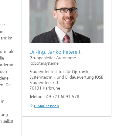
ner
in
Jahr im
Dr.-Ing. Janko Petereit
form als
Gruppenleiter Autonome
die
Robotersysteme
ordernd
nden
Fraunhofer-Institut für Optronik,
Systemtechnik und Bildauswertung IOSB
edene
Fraunhoferstr. 1
n. Die
76131 Karlsruhe
Telefon +49 721 6091-578
 in
E-Mail senden
ltung
n selbst