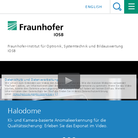
ENGLISH
Fraunhofer-Institut für Optronik, Systemtechnik und Bildauswertung
IOSB
Datenschutz und Datenverarbeitung
Wir setzen zum Einbinden von Videos den Anbieter YouTube ein. Wie die meisten Websites verwendet
YouTube Cookies, um Informationen über die Besucher ihrer Internetseite zu sammeln. Wenn Sie das Video
starten, könnte dies Datenverarbeitungsvorgänge auslösen. Darauf haben wir keinen Einfluss. Weitere
Informationen über Datenschutz bei YouTube finden Sie in deren Datenschutzerklärung
unter:
https://policies.google.com/privacy
Halodome
KI- und Kamera-basierte Anomalieerkennung für die
Qualitätssicherung: Erleben Sie das Exponat im Video.