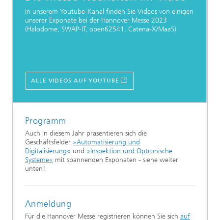
In unserem Youtube-Kanal finden Sie Videos von einigen
unserer Exponate bei der Hannover Messe 2023
(Halodome, SWAP-IT, open62541, Catena-X/MaaS).
ALLE VIDEOS AUF YOUTUBE
Programm
Auch in diesem Jahr präsentieren sich die
Geschäftsfelder
»Automatisierung und
Digitalisierung«
und
»Inspektion und Optronische
Systeme«
mit spannenden Exponaten - siehe weiter
unten!
Anmeldung
Für die Hannover Messe registrieren können Sie sich
auf