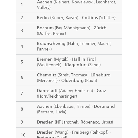
Aachen
(Kleinert, Kowalewski, Leonhardt,
1
Vallery)
2
Berlin
(Knorn, Raisch) ·
Cottbus
(Schiffer)
Bochum
(Fay, Mönnigmann) ·
Zürich
3
(Dörfler, Riener)
Braunschweig
(Hahn, Lemmer, Maurer,
4
Pannek)
Bremen
(Myrzik) ·
Hall in Tirol
5
(Woittennek) ·
Klagenfurt
(Zangl)
Chemnitz
(Streif, Thomas) ·
Lüneburg
6
(Mercorelli) ·
Oldenburg
(Rauh)
Darmstadt
(Adamy, Findeisen) ·
Graz
7
(Horn/Reichhartinger)
Aachen
(Ebenbauer, Trimpe) ·
Dortmund
8
(Bertram, Lucia)
9
Dresden
(NF Janschek, Röbenack, Urbas)
Dresden
(Wang) ·
Freiberg
(Rehkopf) ·
10
Freiburg
(Diehl)