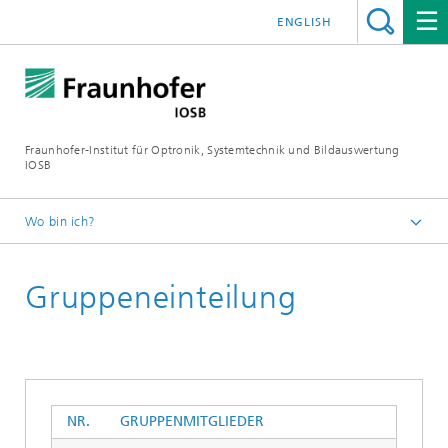
ENGLISH
Fraunhofer-Institut für Optronik, Systemtechnik und Bildauswertung
IOSB
Wo bin ich?
Startseite
Gruppeneinteilung
Veranstaltungen
Regelungstechnisches Kolloquium in Boppard
NR.
GRUPPENMITGLIEDER