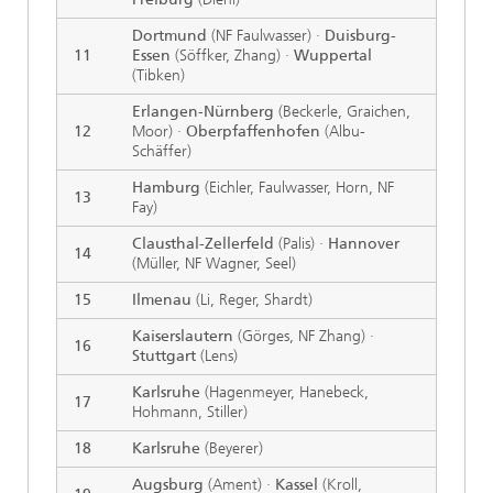
Dortmund
(NF Faulwasser) ·
Duisburg-
11
Essen
(Söffker, Zhang) ·
Wuppertal
(Tibken)
Erlangen-Nürnberg
(Beckerle, Graichen,
12
Moor) ·
Oberpfaffenhofen
(Albu-
Schäffer)
Hamburg
(Eichler, Faulwasser, Horn, NF
13
Fay)
Clausthal-Zellerfeld
(Palis) ·
Hannover
14
(Müller, NF Wagner, Seel)
15
Ilmenau
(Li, Reger, Shardt)
Kaiserslautern
(Görges, NF Zhang) ·
16
Stuttgart
(Lens)
Karlsruhe
(Hagenmeyer, Hanebeck,
17
Hohmann, Stiller)
18
Karlsruhe
(Beyerer)
Augsburg
(Ament) ·
Kassel
(Kroll,