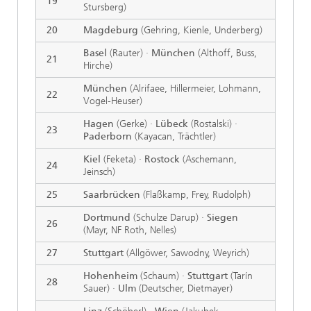
19
Stursberg)
20
Magdeburg
(Gehring, Kienle, Underberg)
Basel
(Rauter) ·
München
(Althoff, Buss,
21
Hirche)
München
(Alrifaee, Hillermeier, Lohmann,
22
Vogel-Heuser)
Hagen
(Gerke) ·
Lübeck
(Rostalski) ·
23
Paderborn
(Kayacan, Trächtler)
Kiel
(Feketa) ·
Rostock
(Aschemann,
24
Jeinsch)
25
Saarbrücken
(Flaßkamp, Frey, Rudolph)
Dortmund
(Schulze Darup) ·
Siegen
26
(Mayr, NF Roth, Nelles)
27
Stuttgart
(Allgöwer, Sawodny, Weyrich)
Hohenheim
(Schaum) ·
Stuttgart
(Tarín
28
Sauer) ·
Ulm
(Deutscher, Dietmayer)