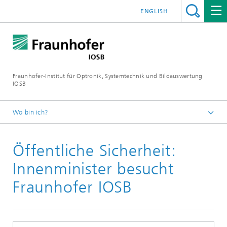
ENGLISH
Fraunhofer-Institut für Optronik, Systemtechnik und Bildauswertung
IOSB
Wo bin ich?
Startseite
Öffentliche Sicherheit:
Presse/Aktuelles
Alle Presseinfos und Meldungen
Innenminister besucht
Fraunhofer IOSB