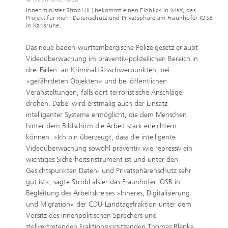
Innenminister Strobl (li.) bekommt einen Einblick in ivisX, das
Projekt für mehr Datenschutz und Privatsphäre am Fraunhofer IOSB
in Karlsruhe.
Das neue baden-württembergische Polizeigesetz erlaubt
Videoüberwachung im präventiv-polizeilichen Bereich in
drei Fällen: an Kriminalitätsschwerpunkten, bei
»gefährdeten Objekten« und bei öffentlichen
Veranstaltungen, falls dort terroristische Anschläge
drohen. Dabei wird erstmalig auch der Einsatz
intelligenter Systeme ermöglicht, die dem Menschen
hinter dem Bildschirm die Arbeit stark erleichtern
können. »Ich bin überzeugt, dass die intelligente
Videoüberwachung sowohl präventiv wie repressiv ein
wichtiges Sicherheitsinstrument ist und unter den
Gesichtspunkten Daten- und Privatsphärenschutz sehr
gut ist«, sagte Strobl als er das Fraunhofer IOSB in
Begleitung des Arbeitskreises »Inneres, Digitalisierung
und Migration« der CDU-Landtagsfraktion unter dem
Vorsitz des Innenpolitischen Sprechers und
stellvertretenden Fraktionsvorsitzenden Thomas Blenke