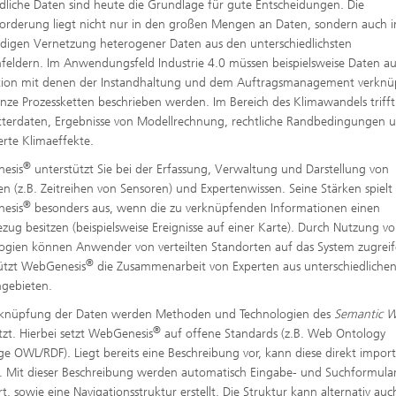
dliche Daten sind heute die Grundlage für gute Entscheidungen. Die
orderung liegt nicht nur in den großen Mengen an Daten, sondern auch i
igen Vernetzung heterogener Daten aus den unterschiedlichsten
eldern. Im Anwendungsfeld Industrie 4.0 müssen beispielsweise Daten au
tion mit denen der Instandhaltung und dem Auftragsmanagement verknü
nze Prozessketten beschrieben werden. Im Bereich des Klimawandels triff
terdaten, Ergebnisse von Modellrechnung, rechtliche Randbedingungen 
erte Klimaeffekte.
®
esis
unterstützt Sie bei der Erfassung, Verwaltung und Darstellung von
n (z.B. Zeitreihen von Sensoren) und Expertenwissen. Seine Stärken spiel
®
esis
besonders aus, wenn die zu verknüpfenden Informationen einen
ug besitzen (beispielsweise Ereignisse auf einer Karte). Durch Nutzung 
ogien können Anwender von verteilten Standorten auf das System zugreif
®
ützt WebGenesis
die Zusammenarbeit von Experten aus unterschiedliche
gebieten.
rknüpfung der Daten werden Methoden und Technologien des
Semantic 
®
tzt. Hierbei setzt WebGenesis
auf offene Standards (z.B. Web Ontology
e OWL/RDF). Liegt bereits eine Beschreibung vor, kann diese direkt import
 Mit dieser Beschreibung werden automatisch Eingabe- und Suchformula
rt, sowie eine Navigationsstruktur erstellt. Die Struktur kann alternativ auc