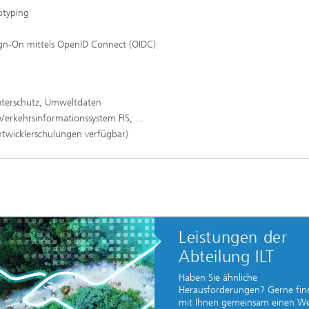
otyping
Sign-On mittels OpenID Connect (OIDC)
üterschutz, Umweltdaten
Verkehrsinformationssystem FIS, ...
ntwicklerschulungen verfügbar)
Leistungen der
Abteilung ILT
Haben Sie ähnliche
Herausforderungen? Gerne fin
mit Ihnen gemeinsam einen We