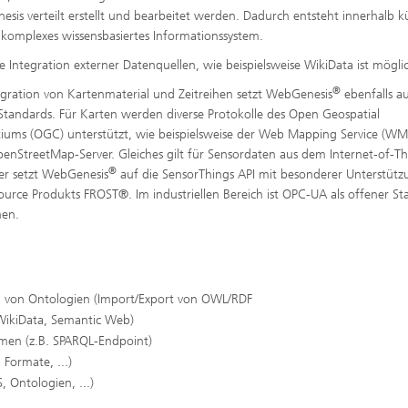
sis verteilt erstellt und bearbeitet werden. Dadurch entsteht innerhalb k
n komplexes wissensbasiertes Informationssystem.
e Integration externer Datenquellen, wie beispielsweise WikiData ist mögli
®
egration von Kartenmaterial und Zeitreihen setzt WebGenesis
ebenfalls a
Standards. Für Karten werden diverse Protokolle des Open Geospatial
iums (OGC) unterstützt, wie beispielsweise der Web Mapping Service (WM
enStreetMap-Server. Gleiches gilt für Sensordaten aus dem Internet-of-Th
®
hier setzt WebGenesis
auf die SensorThings API mit besonderer Unterstütz
urce Produkts FROST®. Im industriellen Bereich ist OPC-UA als offener S
nen.
ung von Ontologien (Import/Export von OWL/RDF
 WikiData, Semantic Web)
emen (z.B. SPARQL-Endpoint)
Formate, ...)
, Ontologien, ...)