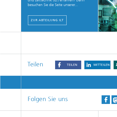
und Leittechnik (ILT) erfahren? Dann
besuchen Sie die Seite unserer...
ZUR ABTEILUNG ILT
Teilen
TEILEN
MITTEILEN
Folgen Sie uns