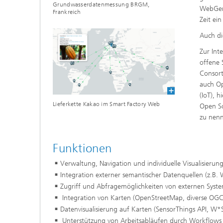
Grundwasserdatenmessung BRGM,
WebGene
Frankreich
Zeit ei
Auch di
Zur Int
offene 
Consort
auch Op
(IoT), 
Lieferkette Kakao im Smart Factory Web
Open So
zu nen
Funktionen
Verwaltung, Navigation und individuelle Visualisier
Integration externer semantischer Datenquellen (z.B.
Zugriff und Abfragemöglichkeiten von externen Syst
Integration von Karten (OpenStreetMap, diverse OGC 
Datenvisualisierung auf Karten (SensorThings API, W*S
Unterstützung von Arbeitsabläufen durch Workflows