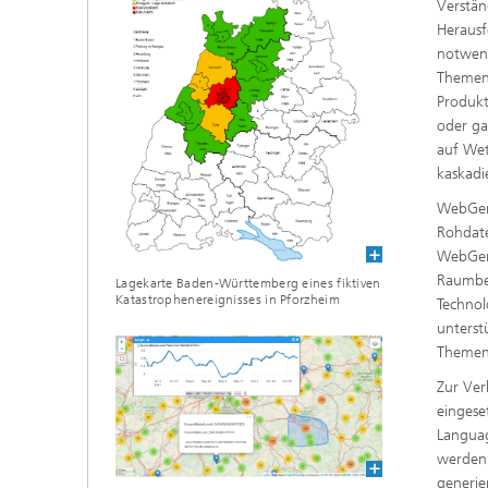
Verstän
Herausf
notwend
Themenf
Produk
oder ga
auf Wet
kaskadi
WebGen
Rohdate
WebGen
Raumbez
Lagekarte Baden-Württemberg eines fiktiven
Katastrophenereignisses in Pforzheim
Technol
unterst
Themen
Zur Ve
eingese
Languag
werden.
generie