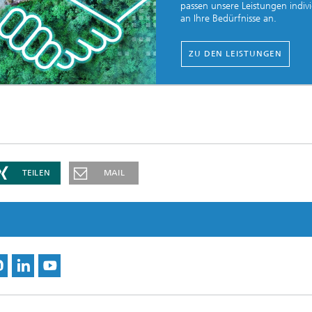
passen unsere Leistungen indivi
an Ihre Bedürfnisse an.
ZU DEN LEISTUNGEN
TEILEN
MAIL