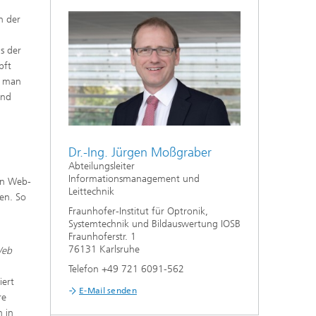
n der
s der
pft
t man
und
t
Dr.-Ing. Jürgen Moßgraber
Abteilungsleiter
Informationsmanagement und
von Web-
Leittechnik
en. So
Fraunhofer-Institut für Optronik,
n
Systemtechnik und Bildauswertung IOSB
Fraunhoferstr. 1
76131 Karlsruhe
Web
Telefon +49 721 6091-562
iert
E-Mail senden
re
h in