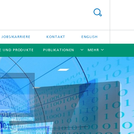
JOBS/KARRIERE
KONTAKT
ENGLISH
E UND PRODUKTE
PUBLIKATIONEN
MEHR
[X]
[X]
[X]
[X]