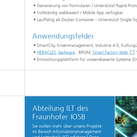
Generierung von Formularen / Unterstützt Rapid-Prot
Vollständig webbasiert / Mobile App verfügbar
Lauffähig als Docker-Container - Unterstützt Single-
Anwendungsfelder
SmartCity, Krisenmanagement, Industrie 4.0, Kulturg
HERACLES
,
beAware
, BRGM,
Smart Factory Web,
Entwicklungsplattform für wissensbasierte Systeme (E
Abteilung ILT des
Fraunhofer IOSB
Sie wollen mehr über unsere Projekte
im Bereich Informationsmanagement