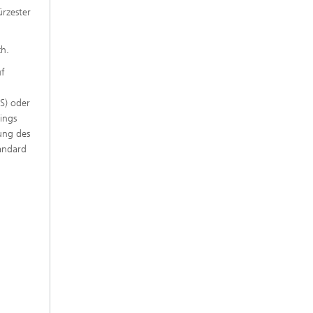
ürzester
ch.
uf
S) oder
ings
ung des
tandard