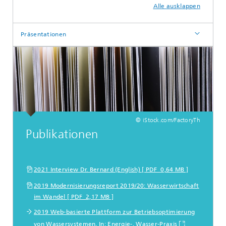
Alle ausklappen
Präsentationen
© iStock.com/FactoryTh
Publikationen
2021 Interview Dr. Bernard (English) [ PDF 0,64 MB ]
2019 Modernisierungsreport 2019/20: Wasserwirtschaft
im Wandel [ PDF 2,17 MB ]
2019 Web-basierte Plattform zur Betriebsoptimierung
von Wassersystemen. In: Energie-, Wasser-Praxis