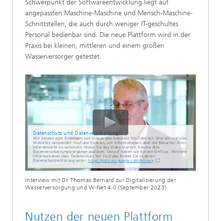
Schwerpunkt der Softwareentwicklung liegt auf
angepassten Maschine-Maschine und Mensch-Maschine-
Schnittstellen, die auch durch weniger IT-geschultes
Personal bedienbar sind. Die neue Plattform wird in der
Praxis bei kleinen, mittleren und einem großen
Wasserversorger getestet.
Datenschutz und Datenverarbeitung
Wir setzen zum Einbinden von Videos den Anbieter YouTube ein. Wie die meisten
Websites verwendet YouTube Cookies, um Informationen über die Besucher ihrer
Internetseite zu sammeln. Wenn Sie das Video starten, könnte dies
Datenverarbeitungsvorgänge auslösen. Darauf haben wir keinen Einfluss. Weitere
Informationen über Datenschutz bei YouTube finden Sie in deren
Datenschutzerklärung unter:
https://policies.google.com/privacy
Interview mit Dr. Thomas Bernard zur Digitalisierung der
Wasserversorgung und W-Net 4.0 (September 2023)
Nutzen der neuen Plattform