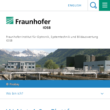
ENGLISH
Fraunhofer-Institut für Optronik, Systemtechnik und Bildauswertung
IOSB
© Pixabay
Wo bin ich?
Startseite
Projekte und Produkte