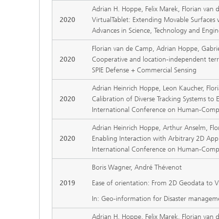
Adrian H. Hoppe, Felix Marek, Florian van 
2020
VirtualTablet: Extending Movable Surfaces 
Advances in Science, Technology and Engin
Florian van de Camp, Adrian Hoppe, Gabri
2020
Cooperative and location-independent terr
SPIE Defense + Commercial Sensing
Adrian Heinrich Hoppe, Leon Kaucher, Flor
2020
Calibration of Diverse Tracking Systems to 
International Conference on Human-Comput
Adrian Heinrich Hoppe, Arthur Anselm, Flo
2020
Enabling Interaction with Arbitrary 2D Appl
International Conference on Human-Comput
Boris Wagner, André Thévenot
2019
Ease of orientation: From 2D Geodata to Vir
In: Geo-information for Disaster manage
Adrian H. Hoppe, Felix Marek, Florian van 