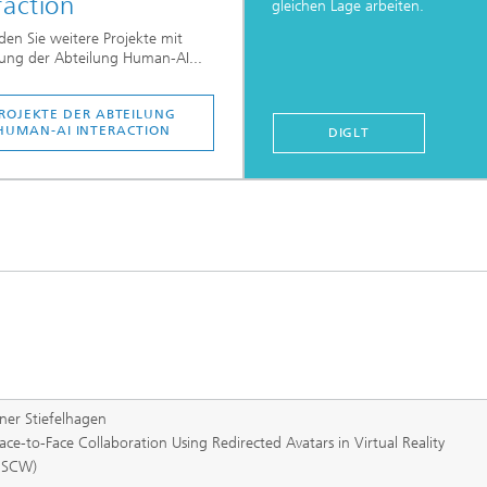
raction
gleichen Lage arbeiten.
nden Sie weitere Projekte mit
gung der Abteilung Human-AI...
ROJEKTE DER ABTEILUNG
HUMAN-AI INTERACTION
DIGLT
ner Stiefelhagen
ce-to-Face Collaboration Using Redirected Avatars in Virtual Reality
CSCW)