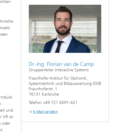
ichten
chnische
insatz
issen
Dr.-Ing. Florian van de Camp
Gruppenleiter Interactive Systems
Fraunhofer-Institut für Optronik,
Systemtechnik und Bildauswertung IOSB
Fraunhoferstr. 1
76131 Karlsruhe
rnstück
Telefon +49 721 6091-421
n
zeit und
E-Mail senden
r VR ist
n oder
ht.