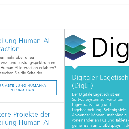
eilung Human-AI
raction
len mehr über unser
enz- und Leistungsspektrum im
 Human-AI Interaction erfahren?
suchen Sie die Seite der...
Digitaler Lagetisch
(DigLT)
UR ABTEILUNG HUMAN-AI
INTERACTION
Der Digitale Lagetisch ist ein
Softwaresystem zur verteilten
Lagevisualisierung und
Lagebearbeitung. Beliebig viele
ere Projekte der
Anwender können unabhängig
voneinander an PCs und Tablets 
eilung Human-AI-
gemeinsam an Großdisplays in d