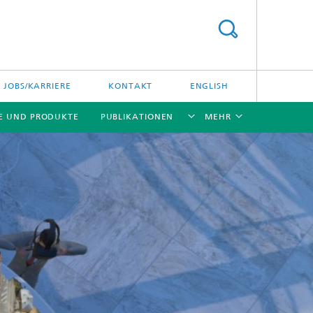
JOBS/KARRIERE
KONTAKT
ENGLISH
E UND PRODUKTE
PUBLIKATIONEN
MEHR
[X]
[X]
[X]
[X]