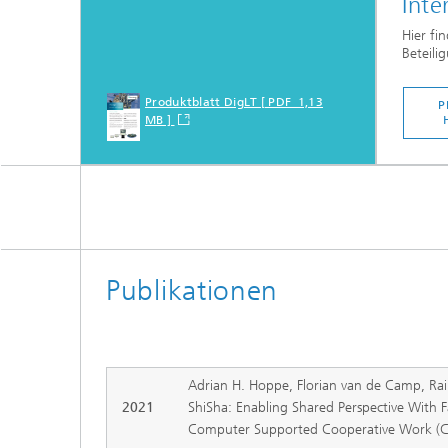
Inte
Hier fi
Beteili
Produktblatt DigLT [ PDF 1,13
P
MB ]
Publikationen
Adrian H. Hoppe, Florian van de Camp, Rai
2021
ShiSha: Enabling Shared Perspective With Fa
Computer Supported Cooperative Work (