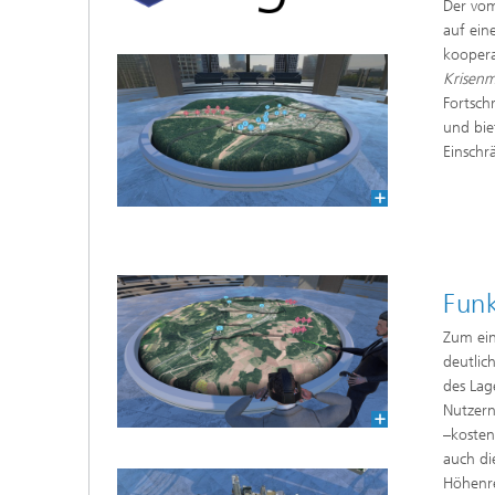
Der vom
auf ein
koopera
Krisen
Fortschr
und bie
Einsch
Fun
Zum ein
deutlic
des Lag
Nutzern
–kosten
auch di
Höhenre