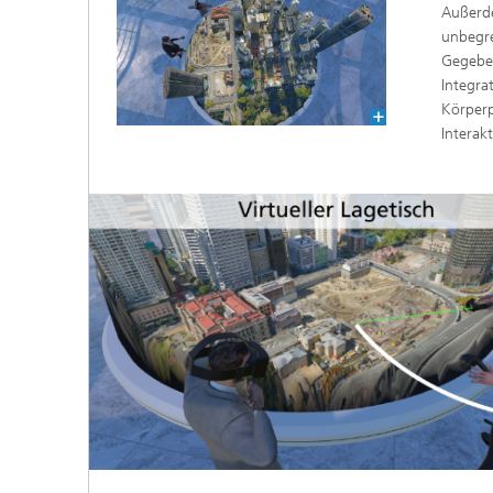
Außerde
unbegre
Gegeben
Integra
Körperp
Interak