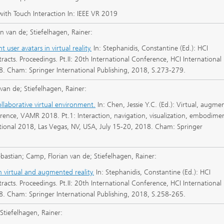
with Touch Interaction In: IEEE VR 2019
 van de; Stiefelhagen, Rainer:
t user avatars in virtual reality.
In: Stephanidis, Constantine (Ed.): HCI
racts. Proceedings. Pt.II: 20th International Conference, HCI International
8. Cham: Springer International Publishing, 2018, S.273-279.
an de; Stiefelhagen, Rainer:
collaborative virtual environment.
In: Chen, Jessie Y.C. (Ed.): Virtual, augme
erence, VAMR 2018. Pt.1: Interaction, navigation, visualization, embodime
ational 2018, Las Vegas, NV, USA, July 15-20, 2018. Cham: Springer
bastian; Camp, Florian van de; Stiefelhagen, Rainer:
n virtual and augmented reality.
In: Stephanidis, Constantine (Ed.): HCI
racts. Proceedings. Pt.II: 20th International Conference, HCI International
8. Cham: Springer International Publishing, 2018, S.258-265.
Stiefelhagen, Rainer: