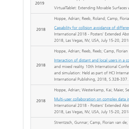
2019
VirtualTablet: Extending Movable Surfaces 
Hoppe, Adrian; Reeb, Roland; Camp, Florian
Capability for collision avoidance of differen
2018
International 2018 - Posters' Extended Abst
2018, Las Vegas, NV, USA, July 15-20, 201
Hoppe, Adrian; Reeb, Reeb; Camp, Florian v
Interaction of distant and local users in a 
2018
and mixed reality. 10th International Conf
and simulation: Held as part of HCI Intern
International Publishing, 2018, S.328-337.
Hoppe, Adrian; Westerkamp, Kai; Maier, Se
Multi-user collaboration on complex data i
2018
International 2018 - Posters' Extended Abst
2018, Las Vegas, NV, USA, July 15-20, 201
Strentzsch, Gunnar; Camp, Florian van de; 