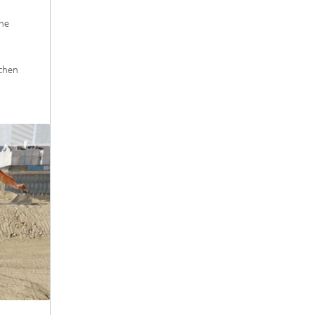
che
ichen