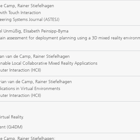
de Camp, Rainer Stiefelhagen
with Touch Interaction
eering Systems Journal (ASTESJ)
el Unmüßig, Elisabeth Peinsipp-Byma
ain assessment for deployment planning using a 3D mixed reality environ
ian van de Camp, Rainer Stiefelhagen
Enable Local Collaborative Mixed Reality Applications
er Interaction (HCII)
rian van de Camp, Rainer Stiefelhagen
ications in Virtual Environments
er Interaction (HCII)
tual Reality.
ment (Gi4DM)
de Camp, Rainer Stiefelhagen: