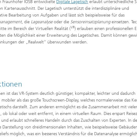
 Fraunhofer IOSB entwickelte
Digitale Lagetisch
erlaubt unterschiedliche S
en Kartenausschnitt. Der Lagetisch unterstützt die interdisziplinäre und
tive Bearbeitung von Aufgaben und lässt sich beispielsweise für das
management
, die
Lageanalyse
oder die
Sensoreinsatzplanung
einsetzen. Te
VR
itte im Bereich der Virtuellen Realität (
) erlauben einen professionellen E
ten die Möglichkeit einer Erweiterung des Lagetisches. Damit können gew
ränkungen der „Realwelt“ überwunden werden.
ktionen
en ist das VR-System deutlich günstiger, kompakter, leichter und dadurch
h mobiler als das große Touchscreen-Display, welches normalerweise das Ke
etischs darstellt. Zum anderen ermöglicht es die Zusammenarbeit mit viele
, ob lokal oder weit entfernt, in einem virtuellen Raum. Dies erspart Reise
 und erlaubt schnelleres Handeln durch das Zuschalten von Experten. In de
e Darstellung von dreidimensionalen Inhalten, wie beispielsweise Gebäude
liefs möglich, was ein besseres Verständnis für die Datenanalyse ermöglic