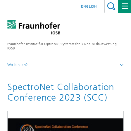
ENGLISH
Fraunhofer-Institut für Optronik, Systemtechnik und Bildauswertung
IOSB
Wo bin ich?
Startseite
SpectroNet Collaboration
Veranstaltungen
2023
Conference 2023 (SCC)