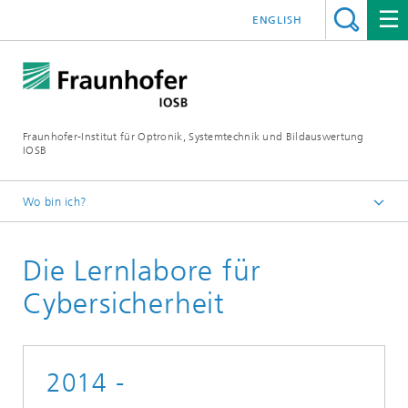
ENGLISH
Fraunhofer-Institut für Optronik, Systemtechnik und Bildauswertung
IOSB
Wo bin ich?
Startseite
Die Lernlabore für
Über Uns
10 Jahre Fraunhofer IOSB
Cybersicherheit
Unsere Erfolgsgeschichten
2014 -