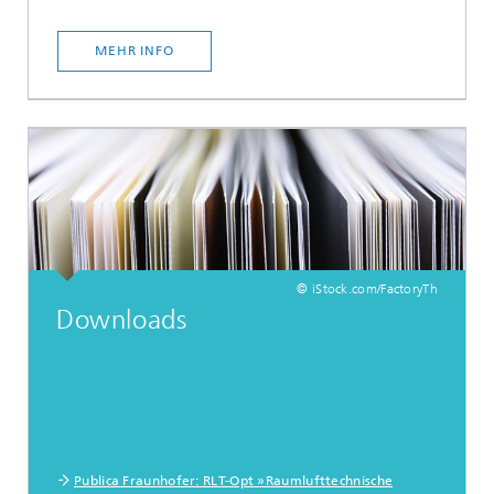
MEHR INFO
© iStock.com/FactoryTh
Downloads
Publica Fraunhofer: RLT-Opt »Raumlufttechnische