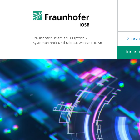
Fraunhofer-Institut für Optronik,
Fraun
Systemtechnik und Bildauswertung IOSB
ÜBER 
ÜBER UNS
GESCHÄFTSFELDER
KOMPETENZEN
PUBLIKATIONEN
Flexibl
Lasertechnologie (LAS)
Wertsc
Ressour
Optronik (OPT)
in der 
Inform
Signatorik (SIG)
Leittech