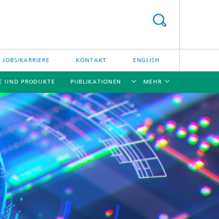
JOBS/KARRIERE
KONTAKT
ENGLISH
E UND PRODUKTE
PUBLIKATIONEN
MEHR
[X]
[X]
[X]
[X]