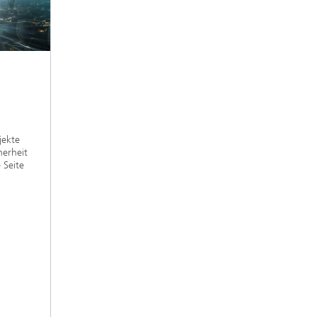
jekte
herheit
 Seite