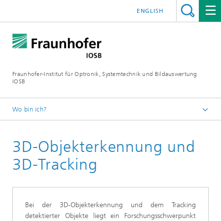
ENGLISH
Fraunhofer-Institut für Optronik, Systemtechnik und Bildauswertung
IOSB
Wo bin ich?
Startseite
3D-Objekterkennung und
Kompetenzen
Kernkompetenz Bildauswertung
3D-Tracking
Objekterkennung (OBJ)
Objekterkennung in 3D-Sensordaten
Bei der 3D-Objekterkennung und dem Tracking
detektierter Objekte liegt ein Forschungsschwerpunkt