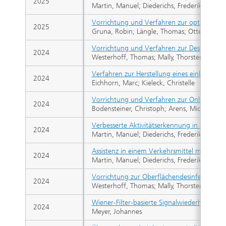
2025
Martin, Manuel; Diederichs, Frederik; Voit, 
Vorrichtung und Verfahren zur optischen 
2025
Gruna, Robin; Längle, Thomas; Otten, Bettin
Vorrichtung und Verfahren zur Desinfektio
2024
Westerhoff, Thomas; Mally, Thorsten
Verfahren zur Herstellung eines einkristalli
2024
Eichhorn, Marc; Kieleck, Christelle
Vorrichtung und Verfahren zur Online-Geo
2024
Bodensteiner, Christoph; Arens, Michael
Verbesserte Aktivitätserkennung in einer Fa
2024
Martin, Manuel; Diederichs, Frederik; Voit, 
Assistenz in einem Verkehrsmittel mit an ei
2024
Martin, Manuel; Diederichs, Frederik; Voit, 
Vorrichtung zur Oberflächendesinfektion, 
2024
Westerhoff, Thomas; Mally, Thorsten; Kipp,
Wiener-Filter-basierte Signalwiederherstell
2024
Meyer, Johannes