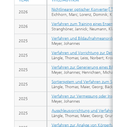
YEAR
TITLE/AUTHOR
Nichtlinearer optischer Konverter
2026
Eichhorn, Marc; Lorenz, Dominik; Kieleck, Ch
Verfahren zum Training eines Ensembles ne
2026
Stranghöner, Jannick; Neumann, Klaus
Verfahren und Bildaufnahmeanordnung zur o
2025
Meyer, Johannes
Verfahren und Vorrichtung zur Detektion vo
2025
Längle, Thomas; Leiss, Norbert; Kronenwett,
Verfahren zur Generierung eines Bildes eine
2025
Meyer, Johannes; Henrichsen, Michael; Eisele
Sortiersystem und Verfahren zum Sortieren 
2025
Längle, Thomas; Maier, Georg; Bäcker, Paul; 
Verfahren zur Vermessung oder Inspektion s
2025
Meyer, Johannes
Ausschleusvorrichtung und Verfahren zum B
2025
Längle, Thomas; Maier, Georg; Gruna, Robi
Verfahren zur Analyse von Körperhaltungen