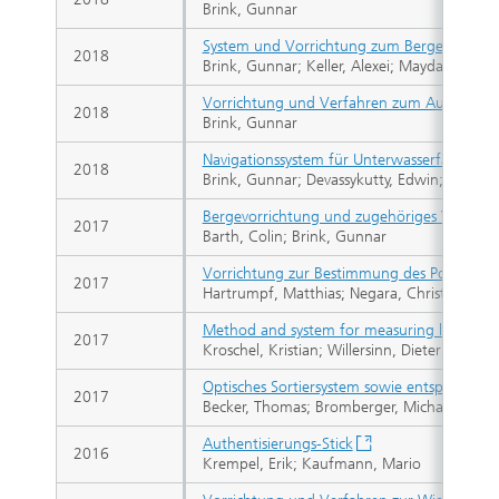
Brink, Gunnar
System und Vorrichtung zum Bergen eines 
2018
Brink, Gunnar; Keller, Alexei; Maydanik, Ed
Vorrichtung und Verfahren zum Aufnehmen
2018
Brink, Gunnar
Navigationssystem für Unterwasserfahrzeug
2018
Brink, Gunnar; Devassykutty, Edwin; Langen,
Bergevorrichtung und zugehöriges Verfahr
2017
Barth, Colin; Brink, Gunnar
Vorrichtung zur Bestimmung des Polarisati
2017
Hartrumpf, Matthias; Negara, Christian
Method and system for measuring location 
2017
Kroschel, Kristian; Willersinn, Dieter; Chau
Optisches Sortiersystem sowie entsprechend
2017
Becker, Thomas; Bromberger, Michael; Karl,
Authentisierungs-Stick
2016
Krempel, Erik; Kaufmann, Mario