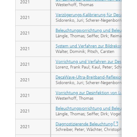
2021
Westerhoff, Thomas
Verzögerungs-Kalibrierung für Decawave 
2021
Sidorenko, Juri; Scherer-Negenborn, Norber
Beleuchtungsvorrichtung und Beleuchtungsv
2021
Längle, Thomas; Seiffer, Dirk; Reimann, An
System und Verfahren zur Bildrekonstrukti
2021
Walter, Dominik; Pitsch, Carsten
Vorrichtung und Verfahren zur Desinfektio
2021
Lorenz, Frank Paul; Kaul, Peter; Schulze, Dir
DecaWave-Ultra-Breitband-Reflexions-Fehle
2021
Sidorenko, Juri; Scherer-Negenborn, Norber
Vorrichtung zur Desinfektion von Luft un
2021
Westerhoff, Thomas
Beleuchtungsvorrichtung und Beleuchtungsv
2021
Längle, Thomas; Seiffer, Dirk; Vogel, Simo
Diagnostizierende Beleuchtung
2021
Schreiber, Peter; Wächter, Christoph; Monari