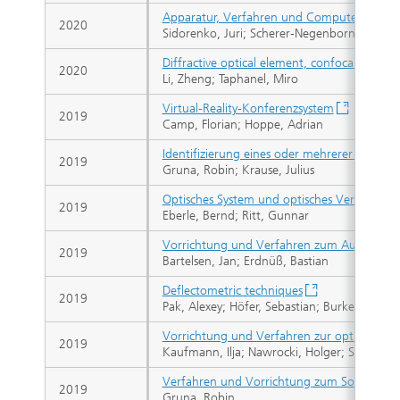
Apparatur, Verfahren und Computerprogram
2020
Sidorenko, Juri; Scherer-Negenborn, Norber
Diffractive optical element, confocal micro
2020
Li, Zheng; Taphanel, Miro
Virtual-Reality-Konferenzsystem
2019
Camp, Florian; Hoppe, Adrian
Identifizierung eines oder mehrerer spektra
2019
Gruna, Robin; Krause, Julius
Optisches System und optisches Verfahren 
2019
Eberle, Bernd; Ritt, Gunnar
Vorrichtung und Verfahren zum Auffinden e
2019
Bartelsen, Jan; Erdnüß, Bastian
Deflectometric techniques
2019
Pak, Alexey; Höfer, Sebastian; Burke, Jan
Vorrichtung und Verfahren zur optischen 
2019
Kaufmann, Ilja; Nawrocki, Holger; Scherer-
Verfahren und Vorrichtung zum Sortieren vo
2019
Gruna, Robin