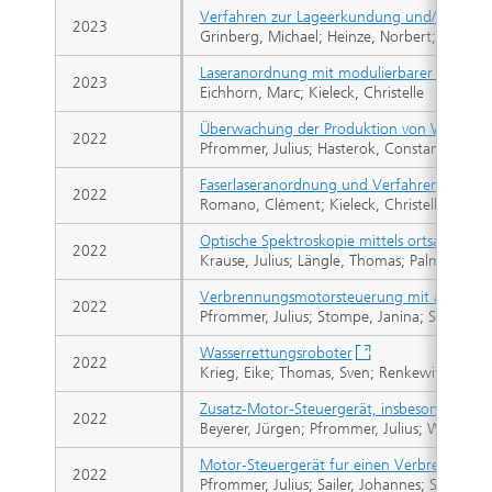
Verfahren zur Lageerkundung und/oder Ein
2023
Grinberg, Michael; Heinze, Norbert; Tchouche
Laseranordnung mit modulierbarer Ausgang
2023
Eichhorn, Marc; Kieleck, Christelle
Überwachung der Produktion von Werkstoffp
2022
Pfrommer, Julius; Hasterok, Constanze; Rehak
Faserlaseranordnung und Verfahren zur Erz
2022
Romano, Clément; Kieleck, Christelle; Eichh
Optische Spektroskopie mittels ortsaufgelö
2022
Krause, Julius; Längle, Thomas; Palmer, Mic
Verbrennungsmotorsteuerung mit aus einem
2022
Pfrommer, Julius; Stompe, Janina; Sailer, Jo
Wasserrettungsroboter
2022
Krieg, Eike; Thomas, Sven; Renkewitz, Helg
Zusatz-Motor-Steuergerät, insbesondere l
2022
Beyerer, Jürgen; Pfrommer, Julius; Wessels, L
Motor-Steuergerät fur einen Verbrennungsmo
2022
Pfrommer, Julius; Sailer, Johannes; Stompe, J