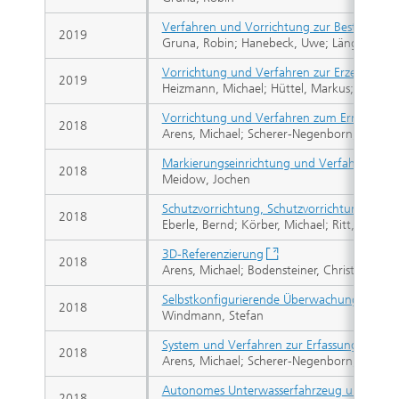
Verfahren und Vorrichtung zur Bestimmung 
2019
Gruna, Robin; Hanebeck, Uwe; Längle, Thoma
Vorrichtung und Verfahren zur Erzeugung sen
2019
Heizmann, Michael; Hüttel, Markus; Längle
Vorrichtung und Verfahren zum Ermitteln v
2018
Arens, Michael; Scherer-Negenborn, Norbert
Markierungseinrichtung und Verfahren zur
2018
Meidow, Jochen
Schutzvorrichtung, Schutzvorrichtung und 
2018
Eberle, Bernd; Körber, Michael; Ritt, Gunnar
3D-Referenzierung
2018
Arens, Michael; Bodensteiner, Christoph
Selbstkonfigurierende Überwachungseinrich
2018
Windmann, Stefan
System und Verfahren zur Erfassung von Wa
2018
Arens, Michael; Scherer-Negenborn, Norbert
Autonomes Unterwasserfahrzeug und Stape
2018