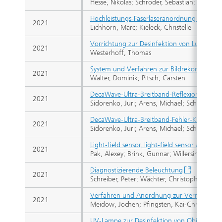
Hesse, Nikolas; Schröder, Sebastian; Pujades,
Hochleistungs-Faserlaseranordnung mit pha
2021
Eichhorn, Marc; Kieleck, Christelle
Vorrichtung zur Desinfektion von Luft un
2021
Westerhoff, Thomas
System und Verfahren zur Bildrekonstrukti
2021
Walter, Dominik; Pitsch, Carsten
DecaWave-Ultra-Breitband-Reflexions-Fehle
2021
Sidorenko, Juri; Arens, Michael; Scherer-N
DecaWave-Ultra-Breitband-Fehler-Korrektur
2021
Sidorenko, Juri; Arens, Michael; Scherer-N
Light-field sensor, light-field sensor arra
2021
Pak, Alexey; Brink, Gunnar; Willersinn, Diete
Diagnostizierende Beleuchtung
2021
Schreiber, Peter; Wächter, Christoph; Monari
Verfahren und Anordnung zur Vermessung 
2021
Meidow, Jochen; Pfingsten, Kai-Christoph
UV-Lampe zur Desinfektion von Objekten 