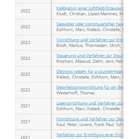
Kalibration einer Lichtfeld-Erzeugungsvorri
2022
Kludt, Christian; López-Martinez, Marcos
Gepulster oder kontinuierlicher Faserlaser ode
2022
Eichhorn, Marc; Kieleck, Christelle; Romano
Vorrichtung und Verfahren zur Erstellung v
2022
Boldt, Markus; Thönnessen, Ulrich; Schulz, 
Steuerung und Verfahren zur Steuerung eine
2022
Roschani, Masoud; Ziehn, Jens; Hahn, David;
Optronic system for a countermeasure unit
2022
Kieleck, Christelle; Eichhorn, Marc; Rudow, 
Desinfektionsvorrichtung für ein Bedienfeld
2022
Westerhoff, Thomas
Laservorrichtung und Verfahren zum Ansteu
2021
Eichhorn, Marc; Kieleck, Christelle
Vorrichtung und Verfahren zur Desinfektio
2021
Kaul, Peter; Lorenz, Frank Paul; Schulze, Dir
Verfahren zur Ermittlung einer Entwicklung 
2021