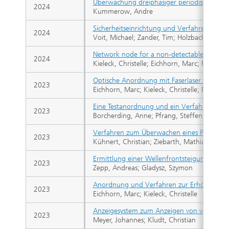
Überwachung dreiphasiger periodischer elek
2024
Kummerow, Andre
Sicherheitseinrichtung und Verfahren zu de
2024
Voit, Michael; Zander, Tim; Holzbach, Gerrit
Network node for a non-detectable laser c
2024
Kieleck, Christelle; Eichhorn, Marc; Rudow, 
Optische Anordnung mit Faserlaser oder Fas
2023
Eichhorn, Marc; Kieleck, Christelle; Forster, P
Eine Testanordnung und ein Verfahren zum
2023
Borcherding, Anne; Pfrang, Steffen; Haas, C
Verfahren zum Überwachen eines Produktion
2023
Kühnert, Christian; Ziebarth, Mathias; Poign
Ermittlung einer Wellenfrontsteigung eines 
2023
Zepp, Andreas; Gladysz, Szymon
Anordnung und Verfahren zur Erhöhung der 
2023
Eichhorn, Marc; Kieleck, Christelle
Anzeigesystem zum Anzeigen von vertraulic
2023
Meyer, Johannes; Kludt, Christian