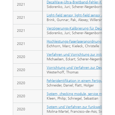
DecaWave-Ultra-Breitband-Fehler-Korrektur
2021
Sidorenko, Juri; Scherer-Negenborn, Norber
Light-field sensor, light-field sensor arra
2021
Brink, Gunnar; Pak, Alexey; Willersinn, Diete
Verzögerungs-Kalibrierung für Decawave 
2021
Sidorenko, Juri; Scherer-Negenborn, Norber
Hochleistungs-Faserlaseranordnung mit pha
2021
Eichhorn, Marc; Kieleck, Christelle
Verfahren und Vorrichtung zur initialen S
2020
Michaelsen, Eckart; Scherer-Negenborn, No
Vorrichtung und Verfahren zur Desinfekti
2020
Westerhoff, Thomas
Fehleridentifikation in einem Fertigungs- od
2020
Schneider, Daniel; Flatt, Holger
System, checking module, service module, a
2020
Kleen, Philip; Schriegel, Sebastian
System und Verfahren zur funkwellenbasie
2020
Molina-Martel, Francisco-de-Asis; Sidorenko,