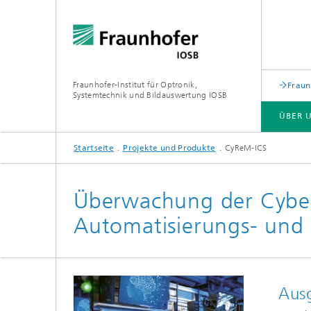
Fraunhofer-Institut für Optronik,
Fraun
Systemtechnik und Bildauswertung IOSB
ÜBER 
Startseite
Projekte und Produkte
CyReM-ICS
ÜBER UNS
GESCHÄFTSFELDER
KOMPETENZEN
PUBLIKATIONEN
Überwachung der Cyber-R
Flexibl
Automatisierungs- und
Lasertechnologie (LAS)
Wertsc
Ressour
Optronik (OPT)
in der 
Inform
Ausg
Signatorik (SIG)
Leittech