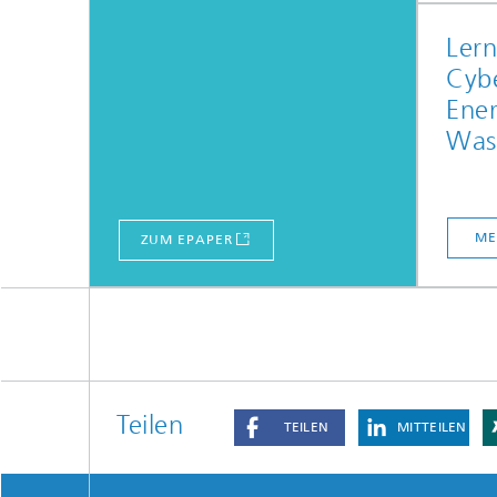
Lern
Cybe
Ener
Was
ME
ZUM EPAPER
Teilen
TEILEN
MITTEILEN