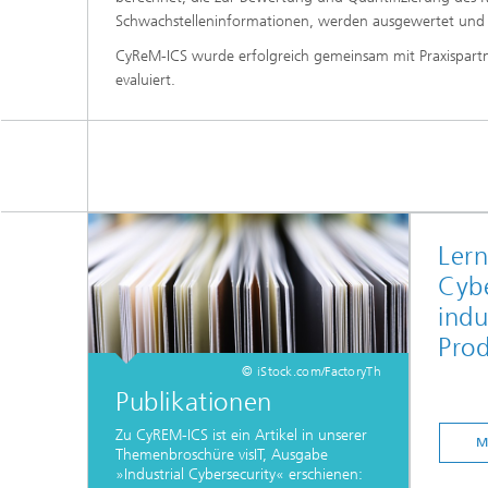
Schwachstelleninformationen, werden ausgewertet und mi
CyReM-ICS wurde erfolgreich gemeinsam mit Praxispartn
evaluiert.
Lern
Cybe
indu
Pro
© iStock.com/FactoryTh
Publikationen
Zu CyREM-ICS ist ein Artikel in unserer
M
Themenbroschüre visIT, Ausgabe
»Industrial Cybersecurity« erschienen: